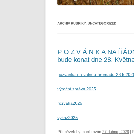
ARCHIV RUBRIKY:
UNCATEGORIZED
P O Z V Á N K A NA ŘÁ
bude konat dne 28. Května
pozvanka-na-valnou-hromadu-28.5.202
výroční zpráva 2025
rozvaha2025
vykaz2025
Příspěvek byl publikován
27 dubna, 2026
| 