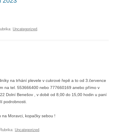
h 2023
ubrika:
Uncategorized
.
níky na trhání plevele v cukrové řepě a to od 3.července
osím na tel. 553666400 nebo 777660169 anebo přímo v
 22 Dolní Benešov , v době od 8,00 do 15,00 hodin u paní
í podrobnosti.
n na Moravci, kopačky sebou !
Rubrika:
Uncategorized
.