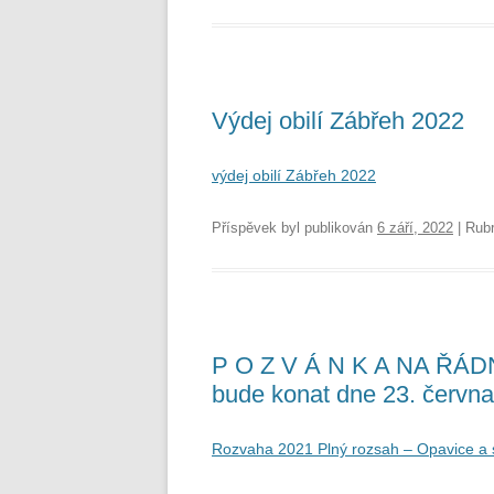
Výdej obilí Zábřeh 2022
výdej obilí Zábřeh 2022
Příspěvek byl publikován
6 září, 2022
| Rub
P O Z V Á N K A NA ŘÁ
bude konat dne 23. června
Rozvaha 2021 Plný rozsah – Opavice a 