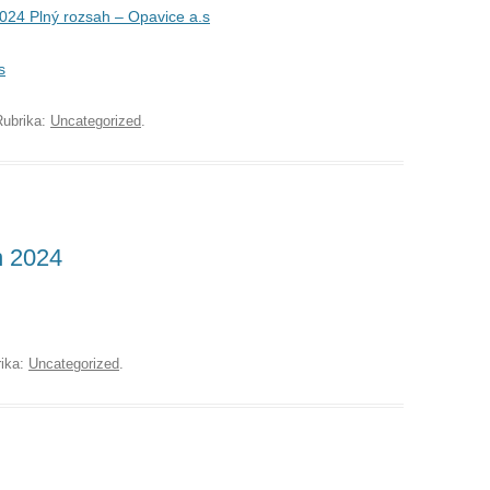
2024 Plný rozsah – Opavice a.s
s
Rubrika:
Uncategorized
.
h 2024
rika:
Uncategorized
.