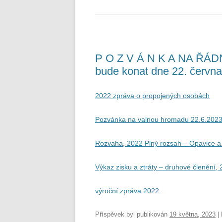
P O Z V Á N K A NA ŘÁ
bude konat dne 22. června
2022 zpráva o propojených osobách
Pozvánka na valnou hromadu 22.6.202
Rozvaha, 2022 Plný rozsah – Opavice a
Výkaz zisku a ztráty – druhové členění,
výroční zpráva 2022
Příspěvek byl publikován
19 května, 2023
| 