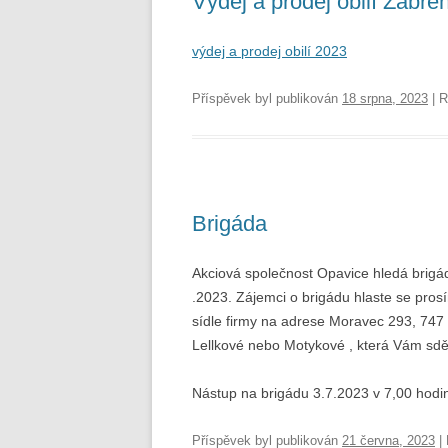
Výdej a prodej obilí Zábře
výdej a prodej obilí 2023
Příspěvek byl publikován
18 srpna, 2023
| R
Brigáda
Akciová společnost Opavice hledá brigád
.2023. Zájemci o brigádu hlaste se pr
sídle firmy na adrese Moravec 293, 747
Lellkové nebo Motykové , která Vám sděl
Nástup na brigádu 3.7.2023 v 7,00 hodi
Příspěvek byl publikován
21 června, 2023
| 