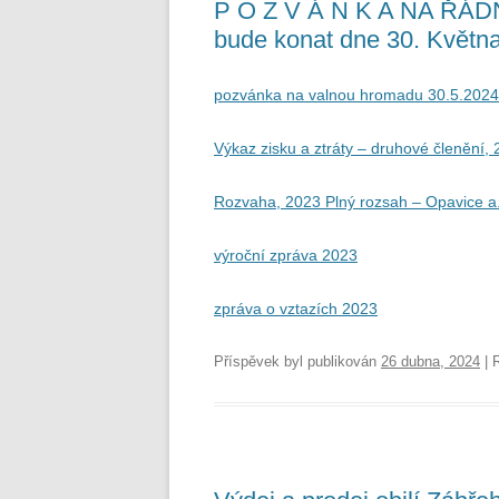
P O Z V Á N K A NA ŘÁ
bude konat dne 30. Května
pozvánka na valnou hromadu 30.5.2024
Výkaz zisku a ztráty – druhové členění,
Rozvaha, 2023 Plný rozsah – Opavice a
výroční zpráva 2023
zpráva o vztazích 2023
Příspěvek byl publikován
26 dubna, 2024
| 