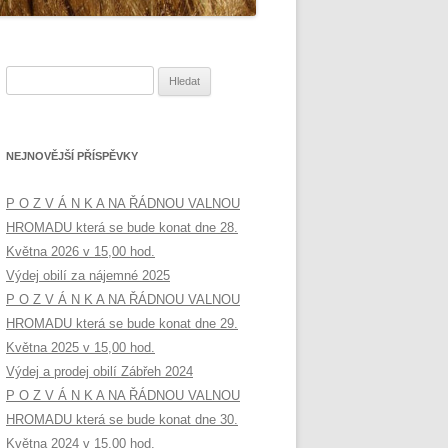
Vyhledávání
NEJNOVĚJŠÍ PŘÍSPĚVKY
P O Z V Á N K A NA ŘÁDNOU VALNOU
HROMADU která se bude konat dne 28.
Května 2026 v 15,00 hod.
Výdej obilí za nájemné 2025
P O Z V Á N K A NA ŘÁDNOU VALNOU
HROMADU která se bude konat dne 29.
Května 2025 v 15,00 hod.
Výdej a prodej obilí Zábřeh 2024
P O Z V Á N K A NA ŘÁDNOU VALNOU
HROMADU která se bude konat dne 30.
Května 2024 v 15,00 hod.