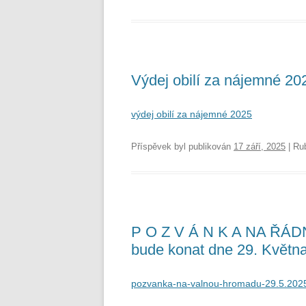
Výdej obilí za nájemné 20
výdej obilí za nájemné 2025
Příspěvek byl publikován
17 září, 2025
| Ru
P O Z V Á N K A NA ŘÁ
bude konat dne 29. Května
pozvanka-na-valnou-hromadu-29.5.202